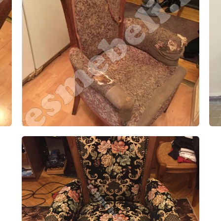
анино
межкомнатных
деревянной
парк
дверей
мебели
аврация
Реставрация
Реставрация
Рестав
ркета
кухонной
буфета
шка
мебели