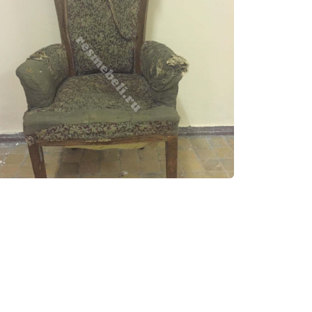
ета
часов
стола
рация
Изготовление
фа
лестниц