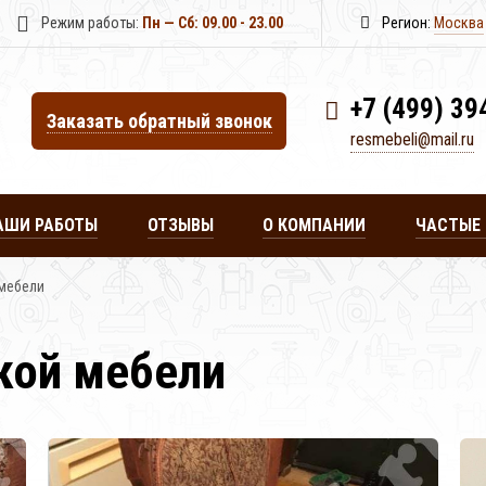
Режим работы:
Пн — Сб: 09.00 - 23.00
Регион:
Москва
+7 (499) 39
Заказать
обратный
звонок
resmebeli@mail.ru
АШИ РАБОТЫ
ОТЗЫВЫ
О КОМПАНИИ
ЧАСТЫЕ
мебели
кой мебели
аврация
Реставрация
Реставрация
Цикле