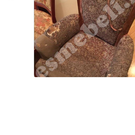
дверей
стульев
пи
Реставрация
Реставрация
Рест
кресла
старой мебели
па